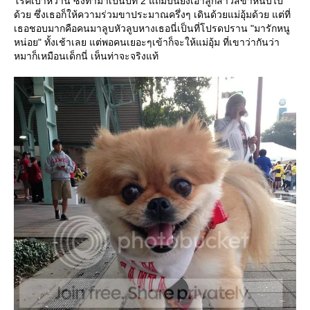
รคเบาหวาน ซึ่งทำมาเป็นปีที่ 2 แถมปีนี้ยังเอาลูกสาวสี่ขาหนีบไป
ด้วย ซึ่งเธอก็ให้ความร่วมขาประมาณครึ่งๆ เดินด้วยแม่อุ้มด้วย แต่ที่
เธอชอบมากคือคนมาลูบหัวลูบหางเธอนี่เป็นที่โปรดปราน "มารักหนู
หน่อย" ทั้งเช้าเลย แต่พอคนเยอะๆเข้าก็จะให้แม่อุ้ม ที่เขาว่ากันว่า
หมาก็เหมือนเด็กนี่ เห็นท่าจะจริงแท้