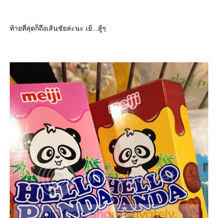
ท้ายที่สุดก็ถึงเส้นชัยล่ะนะ เย้...สู้ๆ