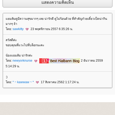
มส้มดูมีความสุขมากๆ เลย น่ารักดี ดูไม่ร้อนด้วย ที่สำคัญก๋วยเตี๋ยวเป็ดน่ากิน
มากๆ จ้า
ดย:
sawkitty
23 พฤศจิกายน 2557 6:35:26 น.
สวัสดีค่ะ
ขอบคุณที่แวะไปที่บล็อกนะคะ
น้องแยมส้ม น่ารักค่ะ
ดย:
newyorknurse
2 ธันวาคม 2559
5:14:29 น.
:)
ดย:
* ~ kawwaw ~ *
17 สิงหาคม 2562 1:17:24 น.